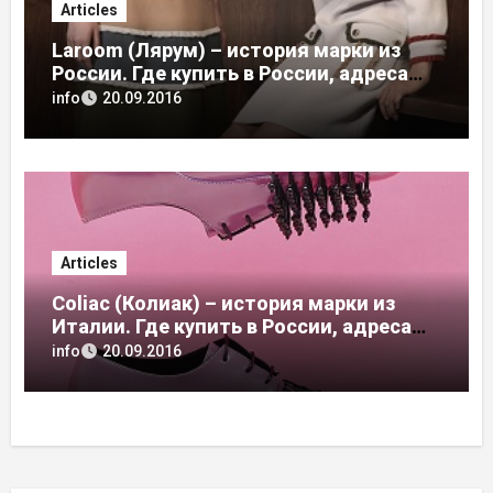
Articles
Laroom (Лярум) – история марки из
России. Где купить в России, адреса
магазинов
info
20.09.2016
Articles
Coliac (Колиак) – история марки из
Италии. Где купить в России, адреса
магазинов
info
20.09.2016