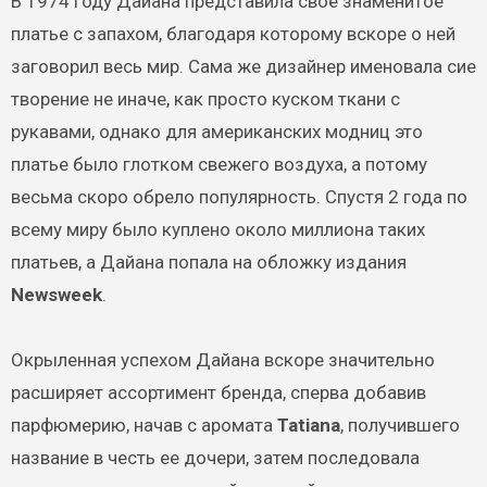
В 1974 году Дайана представила свое знаменитое
платье с запахом, благодаря которому вскоре о ней
заговорил весь мир. Сама же дизайнер именовала сие
творение не иначе, как просто куском ткани с
рукавами, однако для американских модниц это
платье было глотком свежего воздуха, а потому
весьма скоро обрело популярность. Спустя 2 года по
всему миру было куплено около миллиона таких
платьев, а Дайана попала на обложку издания
Newsweek
.
Окрыленная успехом Дайана вскоре значительно
расширяет ассортимент бренда, сперва добавив
парфюмерию, начав с аромата
Tatiana
, получившего
название в честь ее дочери, затем последовала