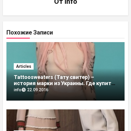
От
info
Похожие Записи
Articles
Tattoosweaters (Тату свитер) –
история марки из Украины. Где купить
в России, адреса магазинов
info
22.09.2016