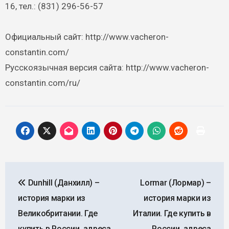
16, тел.: (831) 296-56-57
Официальный сайт: http://www.vacheron-
constantin.com/
Русскоязычная версия сайта: http://www.vacheron-
constantin.com/ru/
Навигация
Dunhill (Данхилл) –
Lormar (Лормар) –
по
история марки из
история марки из
записям
Великобритании. Где
Италии. Где купить в
купить в России, адреса
России, адреса