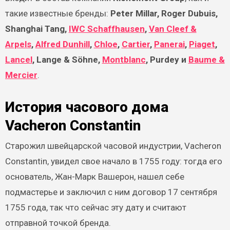
такие известные бренды:
Peter Millar, Roger Dubuis,
Shanghai Tang,
IWC Schaffhausen
,
Van Cleef &
Arpels
,
Alfred Dunhill
,
Chloe
,
Cartier
,
Panerai
,
Piaget
,
Lancel
, Lange & Söhne,
Montblanc
, Purdey и
Baume &
Mercier
.
История часового дома
Vacheron Constantin
Старожил швейцарской часовой индустрии, Vacheron
Constantin, увидел свое начало в 1755 году: тогда его
основатель, Жан-Марк Вашерон, нашел себе
подмастерье и заключил с ним договор 17 сентября
1755 года, так что сейчас эту дату и считают
отправной точкой бренда.