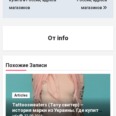
магазинов
магазинов
От
info
Похожие Записи
Articles
Tattoosweaters (Тату свитер) –
история марки из Украины. Где купить
в России, адреса магазинов
info
22.09.2016