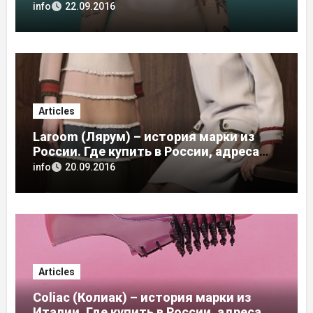
в России, адреса магазинов
info
22.09.2016
Articles
Laroom (Лярум) – история марки из
России. Где купить в России, адреса
магазинов
info
20.09.2016
Articles
Coliac (Колиак) – история марки из
Италии. Где купить в России, адреса