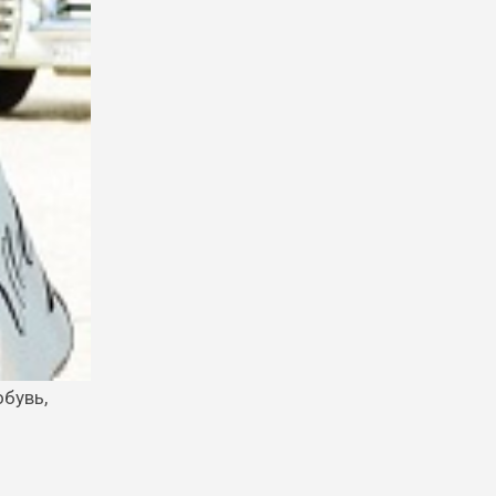
бувь,