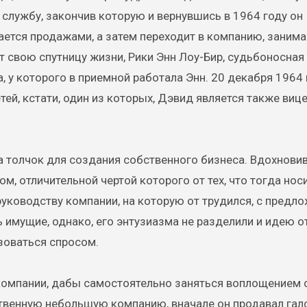
 службу, закончив которую и вернувшись в 1964 году он
имается продажами, а затем переходит в компанию, зани
т свою спутницу жизни, Рики Энн Лоу-Бир, судьбоносная
 у которого в приемной работала Энн. 20 декабря 1964 
тей, кстати, один из которых, Дэвид является также вице
ла толчок для создания собственного бизнеса. Вдохнов
ом, отличительной чертой которого от тех, что тогда нос
руководству компании, на которую от трудился, с предл
 имущие, однако, его энтузиазма не разделили и идею о
зоваться спросом.
 компании, дабы самостоятельно заняться воплощением 
бственную небольшую компанию, вначале он продавал гал