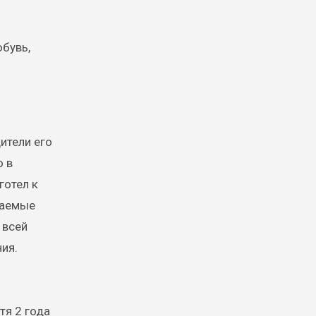
бувь,
ители его
о в
готел к
ваемые
 всей
ия.
тя 2 года