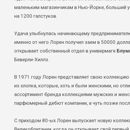
маленьким магазинчикам в Нью-Йорке, больший ус
на 1200 галстуков.
Удача улыбнулась начинающему предпринимателю 
именно от него Лорен получил заем в 50000 долла
открывает собственный отдел в универмаге
Блум
Беверли-Хиллз.
В 1971 году Лорен представляет свою коллекци
из хлопка, которые, хоть и были женскими, но от
ассортимент бренда коллекциями мужских и женск
парфюмерный дебют компании, а чуть позже пос
С приходом 80-ых Лорен выпускает новую коллекц
Великобритании, когда он открывает свой первый 