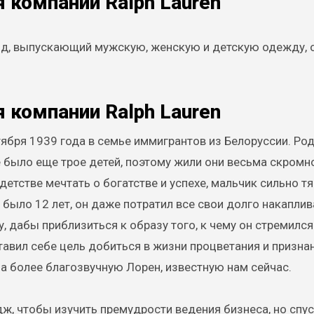
я компании Ralph Lauren
д, выпускающий мужскую, женскую и детскую одежду, о
я компании Ralph Lauren
ября 1939 года в семье иммигрантов из Белоруссии. Род
 было еще трое детей, поэтому жили они весьма скромн
етстве мечтать о богатстве и успехе, мальчик сильно тя
 было 12 лет, он даже потратил все свои долго накапли
 дабы приблизиться к образу того, к чему он стремился
тавил себе цель добиться в жизни процветания и признан
а более благозвучную Лорен, известную нам сейчас.
ж, чтобы изучить премудрости ведения бизнеса, но спус