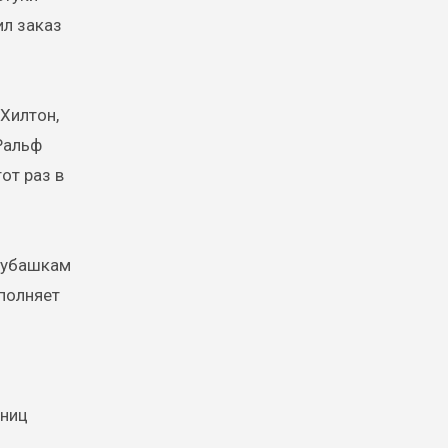
ил заказ
Хилтон,
Ральф
тот раз в
рубашкам
ополняет
аниц