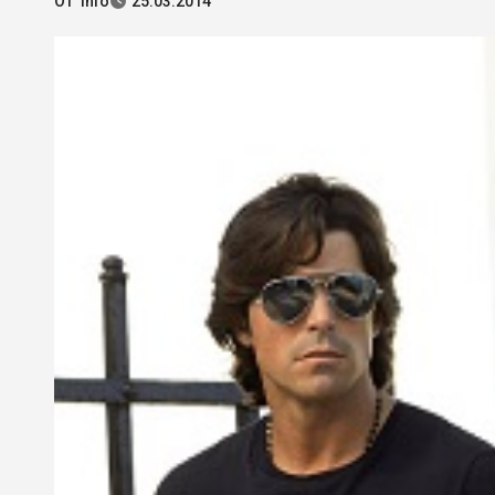
От
info
25.03.2014