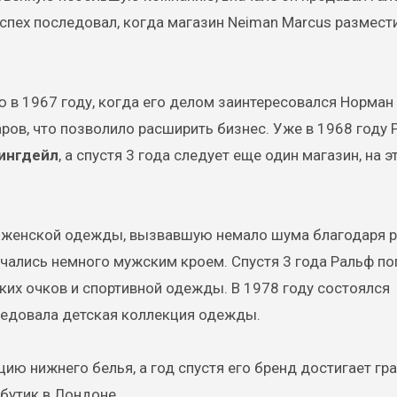
пех последовал, когда магазин Neiman Marcus размест
в 1967 году, когда его делом заинтересовался Норман 
ров, что позволило расширить бизнес. Уже в 1968 году 
ингдейл
, а спустя 3 года следует еще один магазин, на э
ю женской одежды, вызвавшую немало шума благодаря 
личались немного мужским кроем. Спустя 3 года Ральф п
их очков и спортивной одежды. В 1978 году состоялся
ледовала детская коллекция одежды.
ию нижнего белья, а год спустя его бренд достигает гр
бутик в Лондоне.