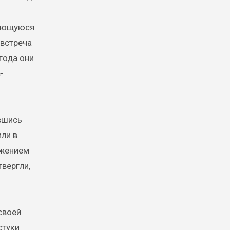
мающуюся
 встреча
года они
-
ившись
или в
ожением
твергли,
своей
стуки