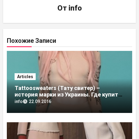
От
info
Похожие Записи
Articles
Tattoosweaters (Тату свитер) –
история марки из Украины. Где купить
в России, адреса магазинов
info
22.09.2016