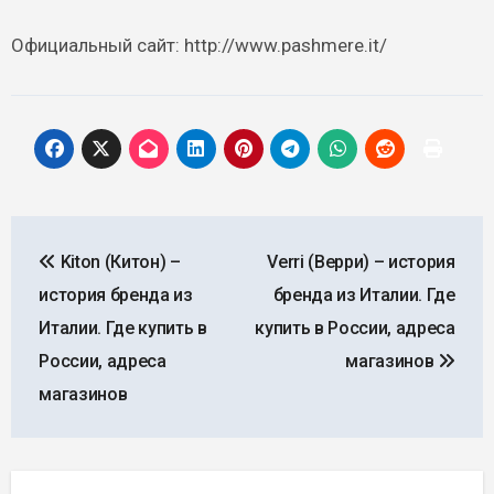
Официальный сайт: http://www.pashmere.it/
Навигация
Kiton (Китон) –
Verri (Верри) – история
по
история бренда из
бренда из Италии. Где
записям
Италии. Где купить в
купить в России, адреса
России, адреса
магазинов
магазинов