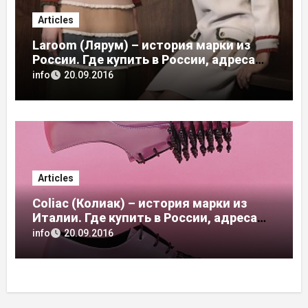
Articles
Laroom (Лярум) – история марки из
России. Где купить в России, адреса
магазинов
info
20.09.2016
Articles
Coliac (Колиак) – история марки из
Италии. Где купить в России, адреса
магазинов
info
20.09.2016