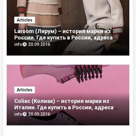
Articles
Laroom (Лярум) – история марки из
России. Где купить в России, адреса
магазинов
info
20.09.2016
Articles
Coliac (Колиак) – история марки из
Италии. Где купить в России, адреса
магазинов
info
20.09.2016