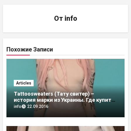
От
info
Похожие Записи
Articles
Tattoosweaters (Тату свитер) –
история марки из Украины. Где купить
в России, адреса магазинов
info
22.09.2016