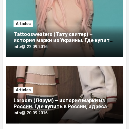
Articles
Tattoosweaters (Тату свитер) –
история марки из Украины. Где купить
в России, адреса магазинов
info
22.09.2016
Articles
Laroom (Лярум) – история марки из
России. Где купить в России, адреса
магазинов
info
20.09.2016