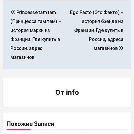
Навигация
Princesse tam.tam
Ego Facto (Эго Факто) –
по
(Принцесса там там) –
история бренда из
записям
история марки из
Франции. Где купить в
Франции. Где купить в
России, адреса
России, адрес
магазинов
магазинов
От
info
Похожие Записи