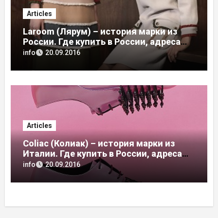
Articles
Laroom (Лярум) – история марки из
России. Где купить в России, адреса
магазинов
info
20.09.2016
Articles
Coliac (Колиак) – история марки из
Италии. Где купить в России, адреса
магазинов
info
20.09.2016