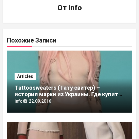
От
info
Похожие Записи
Articles
Tattoosweaters (Тату свитер) –
история марки из Украины. Где купить
в России, адреса магазинов
info
22.09.2016