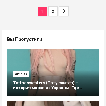
Пагинация
1
2
записей
Вы Пропустили
Articles
Tattoosweaters (Тату свитер) –
история марки из Украины. Где
купить в России, адреса магазинов