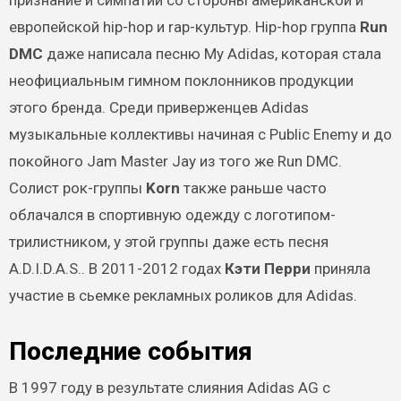
признание и симпатии со стороны американской и
европейской hip-hop и rap-культур. Hip-hop группа
Run
DMC
даже написала песню My Adidas, которая стала
неофициальным гимном поклонников продукции
этого бренда. Среди приверженцев Adidas
музыкальные коллективы начиная с Public Enemy и до
покойного Jam Master Jay из того же Run DMC.
Солист рок-группы
Korn
также раньше часто
облачался в спортивную одежду с логотипом-
трилистником, у этой группы даже есть песня
A.D.I.D.A.S.. В 2011-2012 годах
Кэти Перри
приняла
участие в сьемке рекламных роликов для Adidas.
Последние события
В 1997 году в результате слияния Adidas AG с