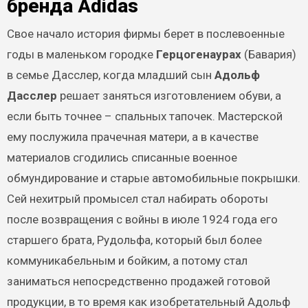
бренда Adidas
Свое начало история фирмы берет в послевоенные
годы в маленьком городке
Герцогенаурах
(Бавария)
в семье Дасслер, когда младший сын
Адольф
Дасслер
решает заняться изготовлением обуви, а
если быть точнее – спальных тапочек. Мастерской
ему послужила прачечная матери, а в качестве
материалов сгодились списанные военное
обмундирование и старые автомобильные покрышки.
Сей нехитрый промысел стал набирать обороты
после возвращения с войны в июле 1924 года его
старшего брата, Рудольфа, который был более
коммуникабельным и бойким, а потому стал
заниматься непосредственно продажей готовой
продукции, в то время как изобретательный Адольф